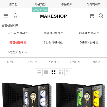
로그인
회원가입
주문조회
마이페이지
2,000원 적립
MAKESHOP
종합선물세트
골프공선물세트
볼마커선물세트
네임텍선물세트
종합선물세트
3만원미만세트
5만원미만세트
5만원이상세트
최신순
낮은가격
높은가격
판매순위
상품명