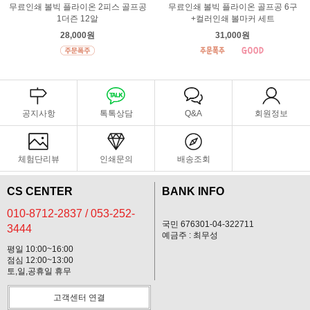
무료인쇄 볼빅 플라이온 2피스 골프공
무료인쇄 볼빅 플라이온 골프공 6구
1더즌 12알
+컬러인쇄 볼마커 세트
28,000원
31,000원
공지사항
톡톡상담
Q&A
회원정보
체험단리뷰
인쇄문의
배송조회
CS CENTER
BANK INFO
010-8712-2837 / 053-252-
국민 676301-04-322711
3444
예금주 : 최무성
평일 10:00~16:00
점심 12:00~13:00
토,일,공휴일 휴무
고객센터 연결