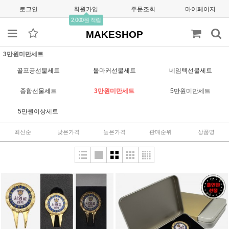
로그인
회원가입
주문조회
마이페이지
2,000원 적립
MAKESHOP
3만원미만세트
골프공선물세트
볼마커선물세트
네임텍선물세트
종합선물세트
3만원미만세트
5만원미만세트
5만원이상세트
최신순
낮은가격
높은가격
판매순위
상품명