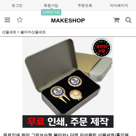
로그인
회원가입
주문조회
마이페이지
2,000원 적립
MAKESHOP
선물세트
>
볼마커선물세트
무료인쇄 컬러 그린보수형 볼마커+ 단면 자석클립 선물세트/홀인원